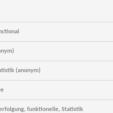
nctional
onym)
tistik (anonym)
le
olgung, funktionelle, Statistik